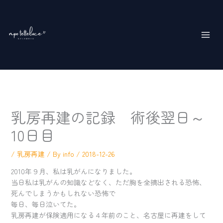
内
MAI
容
ME
を
ス
キ
ッ
プ
乳房再建の記録 術後翌日～
10日目
/
乳房再建
/ By
info
/
2018-12-26
2010年９月、私は乳がんになりました。
当日私は乳がんの知識などなく、ただ胸を全摘出される恐怖、
死んでしまうかもしれない恐怖で
毎日、毎日泣いてた。
乳房再建が保険適用になる４年前のこと、名古屋に再建をして