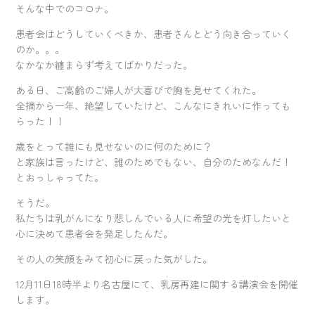
そんな中でのコロナ。
患者会はどうしていくべきか、患者さんとどう向き合っていく
のか。。。
なかなか纏まらず考えてばかりだった。
ある日、ご高齢のご婦人が大喜びで胸を見せてくれた。
全摘から一年、絶望していたけど、こんなにきれいに作っても
らった！！
歳をとって誰にも見せないのに何のために？
と家族は言ったけど、誰のためでもない、自分のためなんだ！
とおっしゃってた。
そうだ。
私たちは乳がんになり悲しんでいる人に希望の光を灯したいと
心に決めて患者会を発足したんだ。
その人の笑顔をみて初心に戻った気がした。
12月11日18時半より名古屋にて、乳房再建に関する講演会を開催
します。