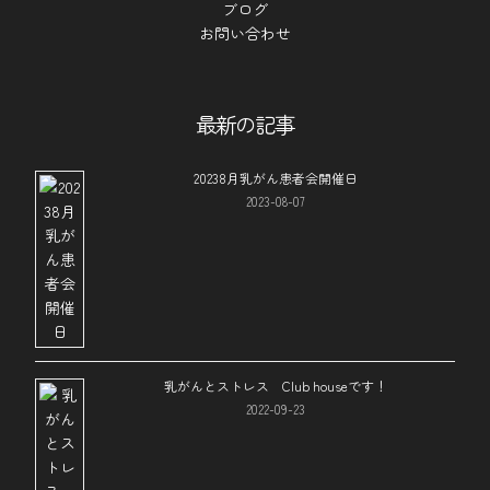
ブログ
お問い合わせ
最新の記事
20238月乳がん患者会開催日
2023-08-07
乳がんとストレス Club houseです！
2022-09-23