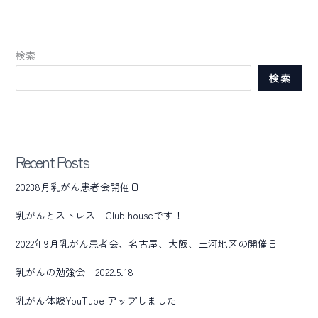
検索
検索
Recent Posts
20238月乳がん患者会開催日
乳がんとストレス Club houseです！
2022年9月乳がん患者会、名古屋、大阪、三河地区の開催日
乳がんの勉強会 2022.5.18
乳がん体験YouTube アップしました