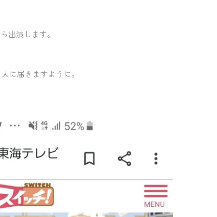
から出演します。
。
る人に届きますように。