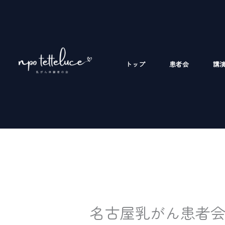
内
容
を
ス
キ
トップ
患者会
講
ッ
プ
名古屋乳がん患者