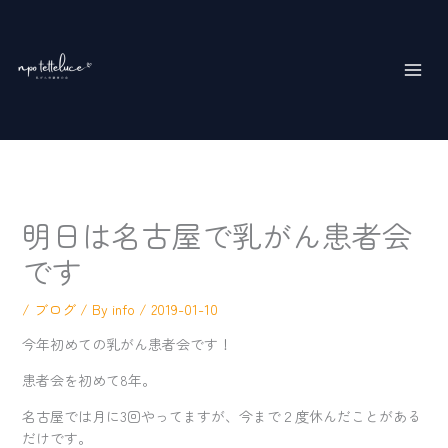
内
MAI
容
ME
を
ス
キ
ッ
プ
明日は名古屋で乳がん患者会
です
/
ブログ
/ By
info
/
2019-01-10
今年初めての乳がん患者会です！
患者会を初めて8年。
名古屋では月に3回やってますが、今まで２度休んだことがある
だけです。