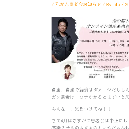
/
乳がん患者会お知らせ
/ By
info
/
2
自粛、自粛で経済はダメージだしし
ガン患者はコロナかかるとまずいと
みんなー、気をつけてね！！
さて4月はさすがに患者会は中止にし
感染させるのもするのもいやだもん