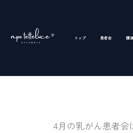
内
容
を
ス
キ
トップ
患者会
講
ッ
プ
4月の乳がん患者会